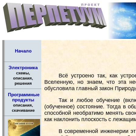
Начало
Электроника
схемы,
Всё устроено так, как устр
описания,
Вселенную, но знаем, что эта н
решения
обусловила главный закон Природ
Программные
Так и любое обучение (вкл
продукты
описания,
(обученное) состояние. Тогда в 
скачивание
способной необратимо менять сво
как наклонить плоскость с лежащим
В современной инженерии эта