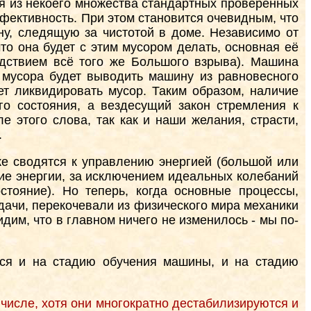
я из некоего множества стандартных проверенных
фективность. При этом становится очевидным, что
ну, следящую за чистотой в доме. Независимо от
что она будет с этим мусором делать, основная её
дствием всё того же Большого взрыва). Машина
е мусора будет выводить машину из равновесного
ет ликвидировать мусор. Таким образом, наличие
го состояния, а вездесущий закон стремления к
е этого слова, так как и наши желания, страсти,
.
ке сводятся к управлению энергией (большой или
ание энергии, за исключением идеальных колебаний
тояние). Но теперь, когда основные процессы,
ачи, перекочевали из физического мира механики
им, что в главном ничего не изменилось - мы по-
ется и на стадию обучения машины, и на стадию
 числе, хотя они многократно дестабилизируются и