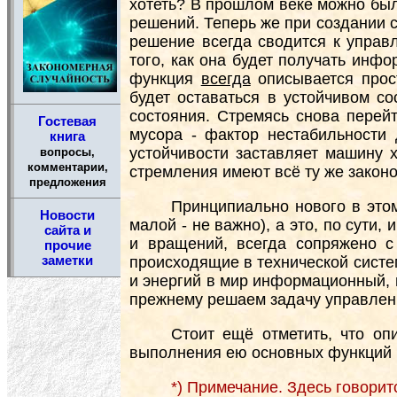
хотеть? В прошлом веке можно был
решений. Теперь же при создании 
решение всегда сводится к управ
того, как она будет получать инфо
функция
всегда
описывается прос
будет оставаться в устойчивом с
состояния. Стремясь снова перей
Гостевая
мусора - фактор нестабильности
книга
устойчивости заставляет машину х
вопросы,
комментарии,
стремления имеют всё ту же закон
предложения
Принципиально нового в этом
Новости
малой - не важно), а это, по сути
сайта и
и вращений, всегда сопряжено с
прочие
заметки
происходящие в технической систе
и энергий в мир информационный, 
прежнему решаем задачу управлен
Стоит ещё отметить, что оп
выполнения ею основных функций 
*) Примечание. Здесь говори