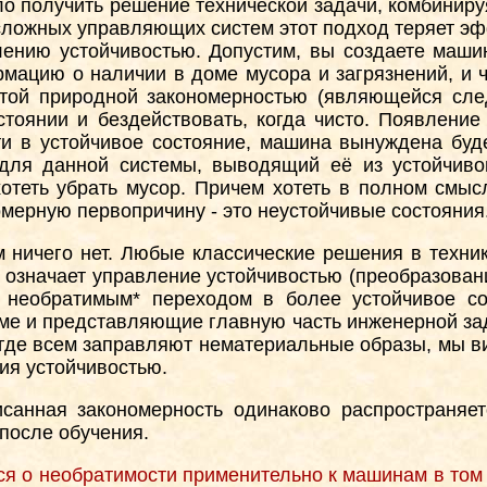
о получить решение технической задачи, комбиниру
сложных управляющих систем этот подход теряет эф
лению устойчивостью. Допустим, вы создаете маши
рмацию о наличии в доме мусора и загрязнений, и 
той природной закономерностью (являющейся сле
остоянии и бездействовать, когда чисто. Появлени
ти в устойчивое состояние, машина вынуждена буд
 для данной системы, выводящий её из устойчиво
отеть убрать мусор. Причем хотеть в полном смысл
омерную первопричину - это неустойчивые состояния
 ничего нет. Любые классические решения в техни
, и означает управление устойчивостью (преобразов
 необратимым* переходом в более устойчивое сос
ме и представляющие главную часть инженерной зад
где всем заправляют нематериальные образы, мы вид
ия устойчивостью.
исанная закономерность одинаково распространя
после обучения.
тся о необратимости применительно к машинам в том