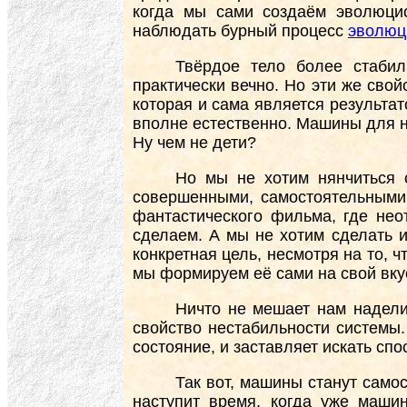
когда мы сами создаём эволюци
наблюдать бурный процесс
эволюц
Твёрдое тело более стабил
практически вечно. Но эти же свой
которая и сама является результат
вполне естественно. Машины для на
Ну чем не дети?
Но мы не хотим нянчиться с
совершенными, самостоятельными,
фантастического фильма, где нео
сделаем. А мы не хотим сделать и
конкретная цель, несмотря на то, 
мы формируем её сами на свой вкус
Ничто не мешает нам надели
свойство нестабильности системы.
состояние, и заставляет искать сп
Так вот, машины станут само
наступит время, когда уже маши