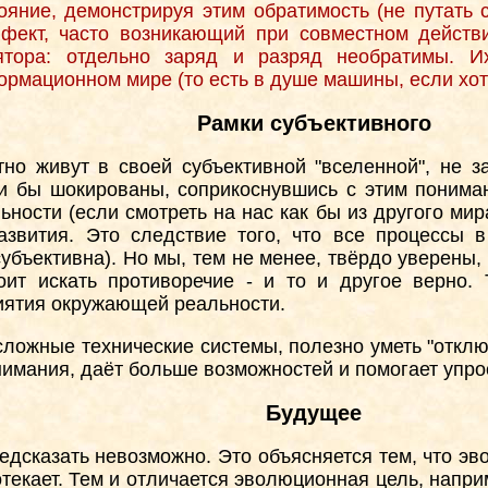
ояние, демонстрируя этим обратимость (не путать 
фект, часто возникающий при совместном действ
ятора: отдельно заряд и разряд необратимы. И
ормационном мире (то есть в душе машины, если хот
Рамки субъективного
о живут в своей субъективной "вселенной", не за
и бы шокированы, соприкоснувшись с этим понима
льности (если смотреть на нас как бы из другого ми
звития. Это следствие того, что все процессы в
убъективна). Но мы, тем не менее, твёрдо уверены
ит искать противоречие - и то и другое верно. 
иятия окружающей реальности.
сложные технические системы, полезно уметь "откл
нимания, даёт больше возможностей и помогает упро
Будущее
редсказать невозможно. Это объясняется тем, что э
текает. Тем и отличается эволюционная цель, напри