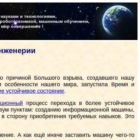
 науками и технологиями,
 робототехникой, машинным обучением,
т мир совершеннее !
инженерии
ало причиной Большого взрыва, создавшего нашу
и особенности нашего мира, запустила Время и
ее устойчивое состояние
.
ционный
процесс перехода в более устойчивое
 двум пунктам: созданию информационной машины,
 в сторону приобретения требуемых навыков. Это
ение. А как ещё иначе заставить машину чего-то