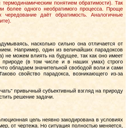
с термодинамическим понятием обратимости). Так
ии более одного необратимого процесса. Проще
х чередование даёт обратимость. Аналогичные
ите).
думываясь, насколько сильно она отличается от
нием. Например, один из величайших парадоксов
ра) не можем влиять на будущее, так как оно имеет
 природе (в том числе и в наших умах) строго
, что обладаем значительной свободой воли и сами
Таково свойство парадокса, возникающего из-за
ючать" привычный субъективный взгляд на природу
стить решение задачи.
волюционная цель неявно закодирована в условиях
мер, от чертежа. Но ситуация полностью меняется,