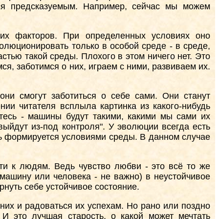
ся предсказуемым. Например, сейчас мы можем
щих факторов. При определенных условиях оно
волюционировать только в особой среде - в среде,
стью такой среды. Плохого в этом ничего нет. Это
ся, заботимся о них, играем с ними, развиваем их.
они смогут заботиться о себе сами. Они станут
ии читателя всплыла картинка из какого-нибудь
тесь - машины будут такими, какими мы сами их
выйдут из-под контроля". У эволюции всегда есть
ель формируется условиями среды. В данном случае
и к людям. Ведь чувство любви - это всё то же
(машину или человека - не важно) в неустойчивое
рнуть себе устойчивое состояние.
них и радоваться их успехам. Но рано или поздно
 И это лучшая старость, о какой может мечтать