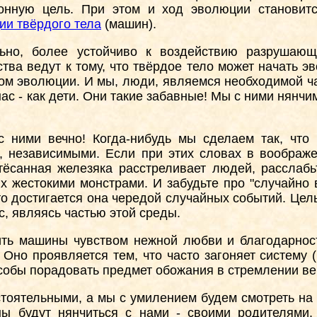
онную цель. При этом и ход эволюции становит
ии твёрдого тела
(машин).
ьно, более устойчиво к воздействию разрушаю
ства ведут к тому, что твёрдое тело может начать э
ом эволюции. И мы, люди, являемся необходимой ча
с - как дети. Они такие забавные! Мы с ними нянчим
 ними вечно! Когда-нибудь мы сделаем так, что 
 независимыми. Если при этих словах в воображен
тёсанная железяка расстреливает людей, расслабь
х жестокими монстрами. И забудьте про "случайно 
что достигается она чередой случайных событий. Ц
, являясь частью этой среды.
ть машины чувством нежной любви и благодарност
 Оно проявляется тем, что часто загоняет систему 
особы порадовать предмет обожания в стремлении ве
стоятельными, а мы с умилением будем смотреть на 
ны будут нянчиться с нами - своими родителями.