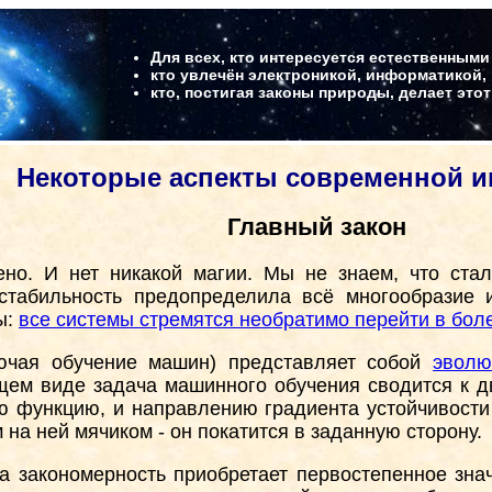
Для всех, кто интересуется естественными
кто увлечён электроникой, информатикой,
кто, постигая законы природы, делает это
Некоторые аспекты современной 
Главный закон
оено. И нет никакой магии. Мы не знаем, что ст
естабильность предопределила всё многообразие 
ы:
все системы стремятся необратимо перейти в бол
ючая обучение машин) представляет собой
эволю
общем виде задача машинного обучения сводится к
ю функцию, и направлению градиента устойчивости
 на ней мячиком - он покатится в заданную сторону.
 закономерность приобретает первостепенное знач