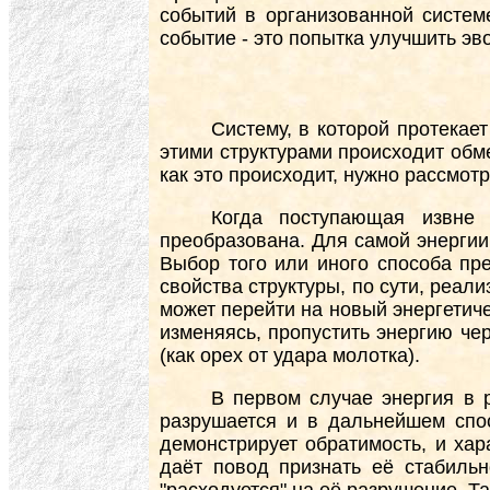
событий в организованной систем
событие - это попытка улучшить эв
Систему, в которой протекае
этими структурами происходит обм
как это происходит, нужно рассмот
Когда поступающая извне э
преобразована. Для самой энергии
Выбор того или иного способа пр
свойства структуры, по сути, реал
может перейти на новый энергетиче
изменяясь, пропустить энергию чер
(как орех от удара молотка).
В первом случае энергия в 
разрушается и в дальнейшем спос
демонстрирует обратимость, и хар
даёт повод признать её стабильн