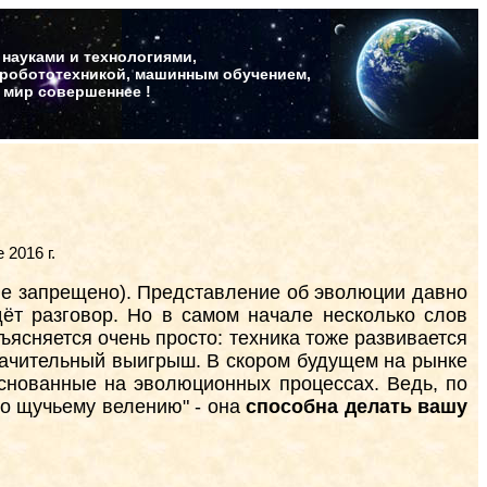
 науками и технологиями,
 робототехникой, машинным обучением,
т мир совершеннее !
 2016 г.
 не запрещено). Представление об эволюции давно
ёт разговор. Но в самом начале несколько слов
ъясняется очень просто: техника тоже развивается
значительный выигрыш. В скором будущем на рынке
основанные на эволюционных процессах. Ведь, по
по щучьему велению" - она
способна делать вашу