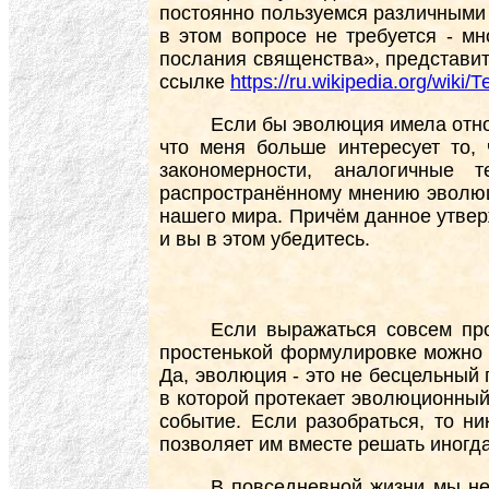
постоянно пользуемся различными 
в этом вопросе не требуется - м
послания священства», представит
ссылке
https://ru.wikipedia.org/wi
Если бы эволюция имела отно
что меня больше интересует то, 
закономерности, аналогичные 
распространённому мнению эволюци
нашего мира. Причём данное утвер
и вы в этом убедитесь.
Если выражаться совсем про
простенькой формулировке можно з
Да, эволюция - это не бесцельный 
в которой протекает эволюционный
событие. Если разобраться, то ни
позволяет им вместе решать иногда
В повседневной жизни мы не