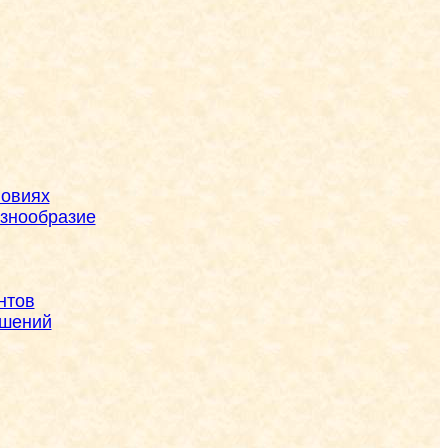
ловиях
азнообразие
нтов
ешений