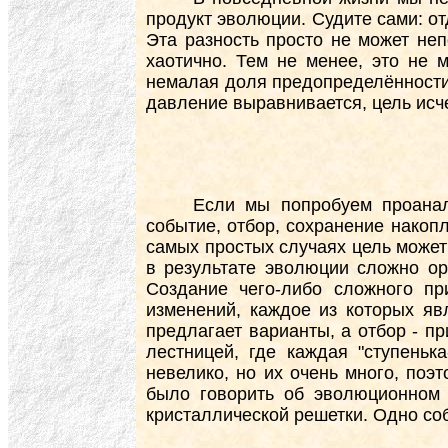
продукт эволюции. Судите сами: отд
Эта разность просто не может неп
хаотично. Тем не менее, это не 
немалая доля предопределённости.
давление выравнивается, цель исче
Если мы попробуем проанал
событие, отбор, сохранение накоп
самых простых случаях цель может 
в результате эволюции сложно ор
Создание чего-либо сложного п
изменений, каждое из которых яв
предлагает варианты, а отбор - п
лестницей, где каждая "ступеньк
невелико, но их очень много, по
было говорить об эволюционном 
кристаллической решетки. Одно со