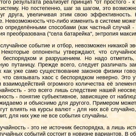
того результата реализует принцип "от простого - 
истему. Но постепенно, шаг за шагом, это возможн
уг друга, увеличивая этим свою эффективность.
е. Невозможность что-либо изменить в системе может
о определёнными способами (как частный случай - 
ия преобразована ("села батарейка", энтропия макси
 случайное событие и отбор, невозможен никакой э
 Некоторые оппоненты утверждают, что случайное
с беспорядком и разрушением. Но надо отметить,
мную путаницу. Прежде всего, следует различать 
к как уже само существование законов физики гово
 что связывать хаос с беспорядком неверно. Это 
 взаимодействий огромного количества её элемент
чайность - это всего лишь следствие нашей неосве
ность - понятие субъективное, зависящее от наблюд
ожидаемо и объяснимо для другого. Примером может
огут влиять на курсы валют - для них всё случайно
чит, для них уже не все события случайны.
лучайность - это не источник беспорядка, а лишь и
чайных событий состоит в новизне вариантов. В об