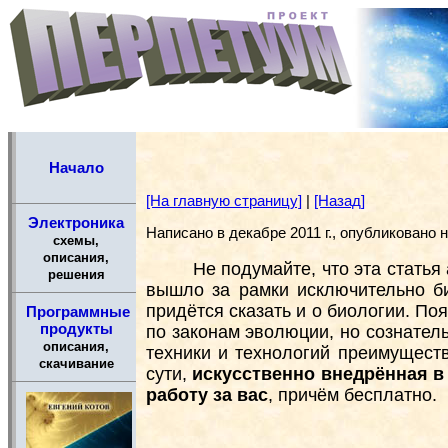
Начало
[На главную страницу]
|
[Назад]
Электроника
Написано в декабре 2011 г., опубликовано на
схемы,
описания,
Не подумайте, что эта стать
решения
вышло за рамки исключительно би
придётся сказать и о биологии. По
Программные
продукты
по законам эволюции, но сознател
описания,
техники и технологий преимуществ
скачивание
сути,
искусственно внедрённая 
работу за вас
, причём бесплатно.