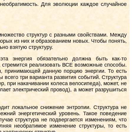
а необратимость. Для эволюции каждое случайное
множество структур с разными свойствами. Между
орых из них и образованием новых. Чтобы понять,
ьно взятую структуру.
 эта энергия обязательно должна быть как-то
на стремится реализовать ВСЕ возможные способы.
ры, принимающей данную порцию энергии. То есть
ы всего три варианта развития событий. Структура
ер, при накачивании колеса велосипеда), может, не
елает электрический провод), а может разрушиться
одит локальное снижение энтропии. Структура не
ежний энергетический уровень. Такое поведение
лучае структура не подвергается изменениям, что
лняя необратимое изменение структуры, то есть