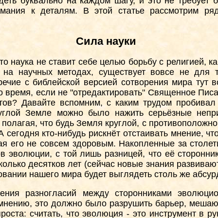
деть буквально на каждом шагу, и это не требует 
имания к деталям. В этой статье рассмотрим ря
Сила науки
то наука не ставит себе целью борьбу с религией, ка
 на научных методах, существует вовсе не для т
ечие с библейской версией сотворения мира тут во
 время, если не "отредактировать" Священное Писа
стов? Давайте вспомним, с каким трудом пробивал
углой Земле можно было нажить серьёзные непри
 полагая, что будь Земля круглой, с противополож
 А сегодня кто-нибудь рискнёт отстаивать мнение, ч
ая его не совсем здоровым. Накопленные за столет
в эволюции, с той лишь разницей, что её сторонни
колько десятков лет (сейчас новые знания развиваю
ании нашего мира будет выглядеть столь же абсурдн
ения разногласий между сторонниками эволюцио
мнению, это должно было разрушить барьер, меша
роста: считать, что эволюция - это инструмент в р