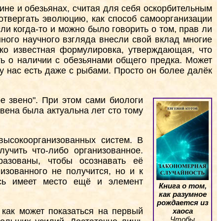
ине и обезьянах, считая для себя оскорбительным
отвергать эволюцию, как способ самоорганизации
ли когда-то и можно было говорить о том, прав ли
нного научного взгляда внесли свой вклад многие
око известная формулировка, утверждающая, что
ть о наличии с обезьянами общего предка. Может
 у нас есть даже с рыбами. Просто он более далёк
е звено". При этом сами биологи
звена была актуальна лет сто тому
 высокоорганизованных систем. В
учить что-либо организованное.
азованы, чтобы осознавать её
изованного не получится, но и к
есь имеет место ещё и элемент
Книга о том,
как разумное
рождается из
 как может показаться на первый
хаоса
Чтобы