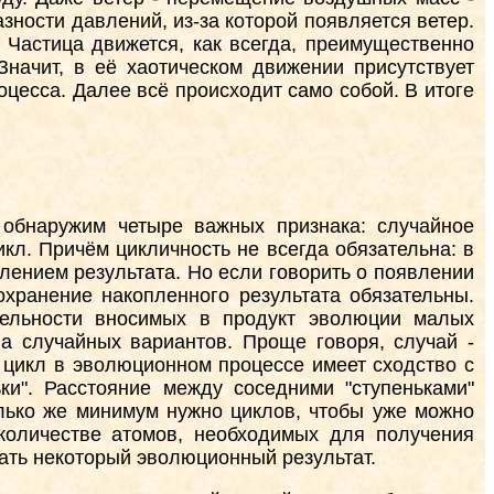
азности давлений, из-за которой появляется ветер.
 Частица движется, как всегда, преимущественно
начит, в её хаотическом движении присутствует
цесса. Далее всё происходит само собой. В итоге
 обнаружим четыре важных признака: случайное
кл. Причём цикличность не всегда обязательна: в
плением результата. Но если говорить о появлении
хранение накопленного результата обязательны.
тельности вносимых в продукт эволюции малых
ва случайных вариантов. Проще говоря, случай -
 цикл в эволюционном процессе имеет сходство с
ки". Расстояние между соседними "ступеньками"
олько же минимум нужно циклов, чтобы уже можно
оличестве атомов, необходимых для получения
дать некоторый эволюционный результат.