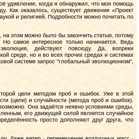
оё удивление, когда я обнаружил, что моя помощь
у. Как оказалось, существует движение «Проект
аукой и религией. Подробности можно почитать по
 на этом можно было бы закончить статью, потому
. Но самое интересное только начинается. Ведь
 эволюция, действуют повсюду. Да, вопреки
й среде, но и во всех прочих средах и системах
ковой системе запрос "глобальный эволюционизм",
оторой цели методом проб и ошибок. Уже в этой
и (цели) и случайности (метода проб и ошибок).
невозможно. Она задаётся неявно условиями среды,
авленным, его движущей силой является случайное
пределённость просто дополняют друг друга, что
ду. Даже ветер - перемещение воздушных масс -