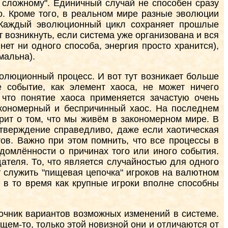
к сложному". Единичный случай не способен сразу
о. Кроме того, в реальном мире разные эволюции
 Каждый эволюционный цикл сохраняет прошлые
 возникнуть, если система уже организована и вся
нет ни одного способа, энергия просто хранится),
мальна).
волюционный процесс. И вот тут возникает больше
 событие, как элемент хаоса, не может ничего
 что понятие хаоса применяется зачастую очень
закономерный и беспричинный хаос. На последнем
рит о том, что мы живём в закономерном мире. В
утверждение справедливо, даже если хаотическая
ов. Важно при этом помнить, что все процессы в
домлённости о причинах того или иного события.
ателя. То, что является случайностью для одного
 служить "пищевая цепочка" игроков на валютном
, в то время как крупные игроки вполне способны
сточник вариантов возможных изменений в системе.
щем-то, только этой новизной они и отличаются от