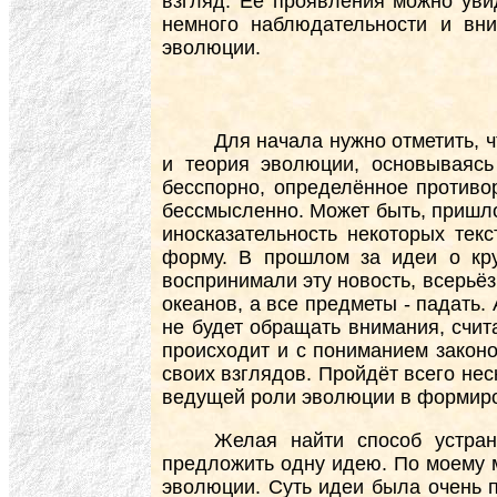
взгляд. Её проявления можно уви
немного наблюдательности и вн
эволюции.
Для начала нужно отметить, ч
и теория эволюции, основываясь
бесспорно, определённое противор
бессмысленно. Может быть, пришло
иносказательность некоторых тек
форму. В прошлом за идеи о кр
воспринимали эту новость, всерьёз
океанов, а все предметы - падать.
не будет обращать внимания, счит
происходит и с пониманием законо
своих взглядов. Пройдёт всего нес
ведущей роли эволюции в формиров
Желая найти способ устран
предложить одну идею. По моему 
эволюции. Суть идеи была очень п