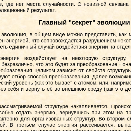
е, где нет места случайности. С новизной связан
олюционный результат.
Главный "секрет" эволюции
т эволюция, в общем виде можно представить, как 
ен энергией, что сопровождается разрушением некот
реть единичный случай воздействия энергии на отдел
нергия воздействует на некоторую структуру,
 безразлично, что это будет за преобразование - о
еобразования целиком зависит от свойств структу
изуют отбор способа преобразования. Далее возможн
ский уровень (как это бывает с атомом, или, наприм
ез себя и вернуть её во внешнюю среду (как это д
рассматриваемой структуре накапливается. Происх
обна отдать энергию, вернувшись при этом на пр
актерно для организованных структур. Во втором с
ой. В третьем случае энергия рассеивается, выпо