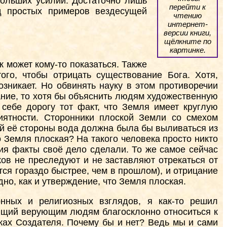
больших усилий. Достаточно лишь
перейти к
д простых примеров вездесущей
чтению
интернет-
версии книги,
щёлкните по
картинке.
к может кому-то показаться. Также
ого, чтобы отрицать существование Бога. Хотя,
зникает. Но обвинять науку в этом противоречии
ние, то хотя бы объяснить людям художественную
 себе дорогу тот факт, что Земля имеет круглую
ятности. Сторонники плоской Земли со смехом
ной её стороны вода должна была бы выливаться из
то Земля плоская? На такого человека просто никто
ия факты своё дело сделали. То же самое сейчас
ков не преследуют и не заставляют отрекаться от
тся гораздо быстрее, чем в прошлом), и отрицание
о, как и утверждение, что Земля плоская.
нных и религиозных взглядов, я как-то решил
ющий верующим людям благосклонно относиться к
уках Создателя. Почему бы и нет? Ведь мы и сами