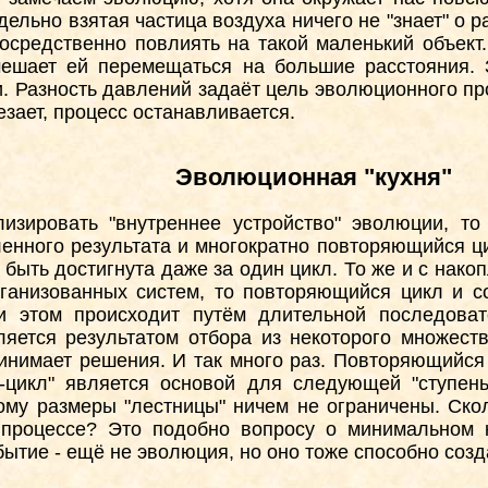
ельно взятая частица воздуха ничего не "знает" о р
осредственно повлиять на такой маленький объект.
мешает ей перемещаться на большие расстояния. З
 Разность давлений задаёт цель эволюционного про
зает, процесс останавливается.
Эволюционная "кухня"
изировать "внутреннее устройство" эволюции, то
ленного результата и многократно повторяющийся ци
быть достигнута даже за один цикл. То же и с нако
ганизованных систем, то повторяющийся цикл и со
ри этом происходит путём длительной последова
ляется результатом отбора из некоторого множест
ринимает решения. И так много раз. Повторяющийся
а-цикл" является основой для следующей "ступень
этому размеры "лестницы" ничем не ограничены. Ск
процессе? Это подобно вопросу о минимальном к
бытие - ещё не эволюция, но оно тоже способно соз