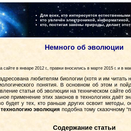
Для всех, кто интересуется естественными
кто увлечён электроникой, информатикой,
кто, постигая законы природы, делает это
Немного об эволюции
 сайте в январе 2012 г., правки вносились в марте 2015 г. и в мае
я адресована любителям биологии (хотя и им читать
ологического понятия. В основном об этом и пойд
явление статьи об эволюции на техническом сайте об
ьное применение этих законов в технологиях даёт 
о будет у тех, кто раньше других освоит методы, 
в технологию эволюция
подобна тому сказочному "
Содержание статьи