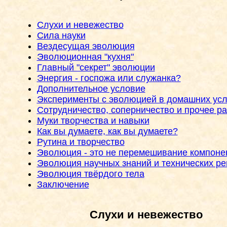
Слухи и невежество
Сила науки
Вездесущая эволюция
Эволюционная "кухня"
Главный "секрет" эволюции
Энергия - госпожа или служанка?
Дополнительное условие
Эксперименты с эволюцией в домашних ус
Сотрудничество, соперничество и прочее р
Муки творчества и навыки
Как вы думаете, как вы думаете?
Рутина и творчество
Эволюция - это не перемешивание компоне
Эволюция научных знаний и технических р
Эволюция твёрдого тела
Заключение
Слухи и невежество