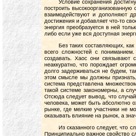
Условие сохранения достигну
построить высокоорганизованную с
взаимодействуют и дополняют др
достижения и добавляет что-то сво
энергия преобразуется в ней тольк
либо если уже вся доступная энерг
Без таких составляющих, как
всего сложностей с пониманием.
создавать. Хаос они связывают 
неаккуратно, что порождает огро
долго задерживаться не будем, та
этом смысле мы должны признать,
система представлена множеством
такой системе закономерны, а слу
Отсюда следует вывод, что случай
человека, может быть абсолютно 
рынке, где мелкие участники не м
оказывать влияние на рынок, а зна
Из сказанного следует, что с
Принципиально важное свойство слу