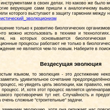
инструментами в своих делах. Но каково же было м
ногие верующие сами пришли к аналогичному вывод
ели которого выступают в защиту гармонии между н
ki/Теистический_эволюционизм
шение только к развитию биологических организмов,
что можно использовать в технике и технологиях
тем, на которых основывается биологическая
онные процессы работают не только в биологическо
ждение не является чем-то новым. Наберите в поис
Вездесущая эволюция
стым языком, то эволюция - это достижение нек
аметить удивительное сочетание предопределённост
процесс, но увидеть цель эволюции, как правило, 
 процесс. И, хотя этот процесс является целенапр
какого противоречия тут нет. Случайность и предо
 очень сложные "строительные" задачи.
 замечаем эволюцию, хотя она окружает нас повсю