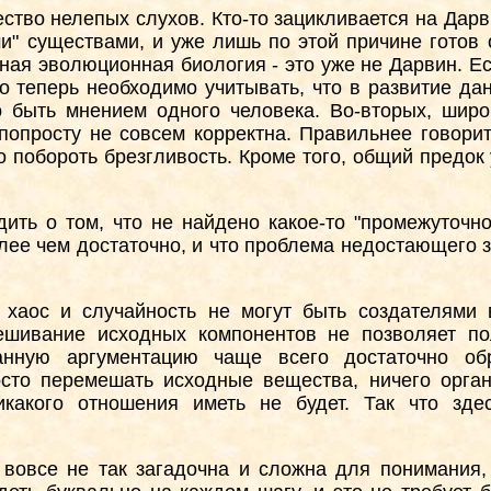
ство нелепых слухов. Кто-то зацикливается на Дарв
и" существами, и уже лишь по этой причине готов 
ая эволюционная биология - это уже не Дарвин. Ес
о теперь необходимо учитывать, что в развитие да
о быть мнением одного человека. Во-вторых, шир
 попросту не совсем корректна. Правильнее говори
о побороть брезгливость. Кроме того, общий предок
ить о том, что не найдено какое-то "промежуточно
олее чем достаточно, и что проблема недостающего 
о хаос и случайность не могут быть создателями
ешивание исходных компонентов не позволяет пол
нную аргументацию чаще всего достаточно обр
росто перемешать исходные вещества, ничего орган
никакого отношения иметь не будет. Так что зд
вовсе не так загадочна и сложна для понимания,